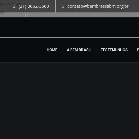
?>
?>
?>
?>
?>
(21) 3652-3560
contato@bembrasilabm.org.br
?>
HOME
A BEM BRASIL
TESTEMUNHOS