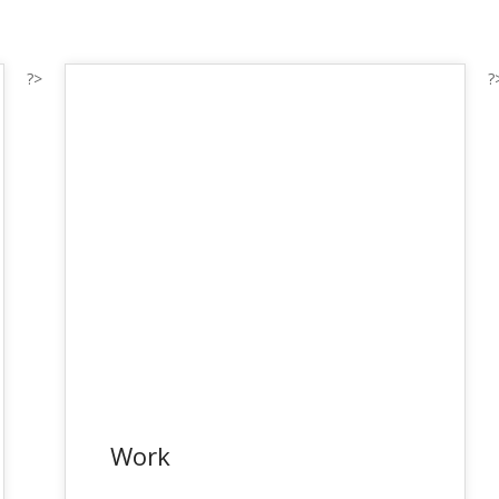
?>
?
Work