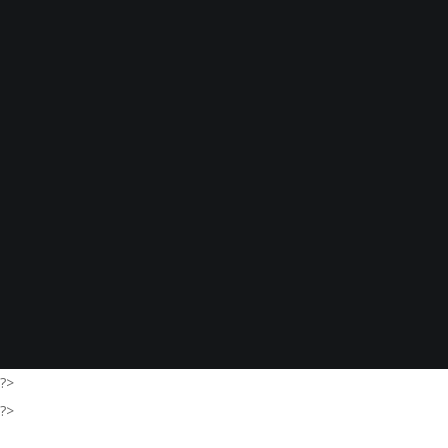
?>
?>