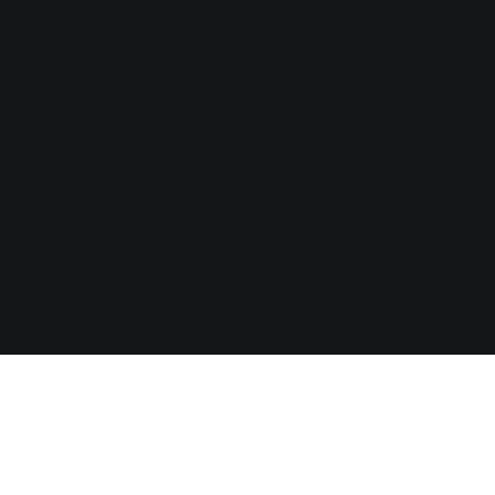
?>
?>